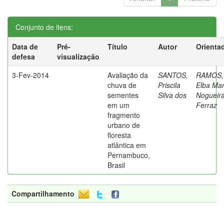
Conjunto de itens:
Data de
Pré-
Título
Autor
Orienta
defesa
visualização
3-Fev-2014
Avaliação da
SANTOS,
RAMOS,
chuva de
Priscila
Elba Mar
sementes
Silva dos
Nogueir
em um
Ferraz
fragmento
urbano de
floresta
atlântica em
Pernambuco,
Brasil
Compartilhamento