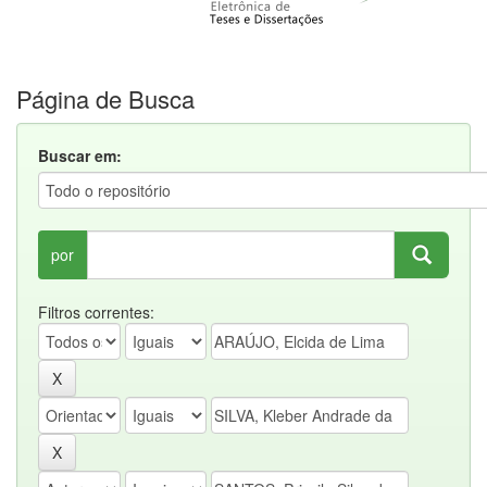
Página de Busca
Buscar em:
por
Filtros correntes: