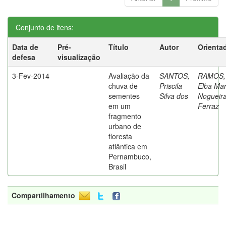
Conjunto de itens:
Data de
Pré-
Título
Autor
Orienta
defesa
visualização
3-Fev-2014
Avaliação da
SANTOS,
RAMOS,
chuva de
Priscila
Elba Mar
sementes
Silva dos
Nogueir
em um
Ferraz
fragmento
urbano de
floresta
atlântica em
Pernambuco,
Brasil
Compartilhamento