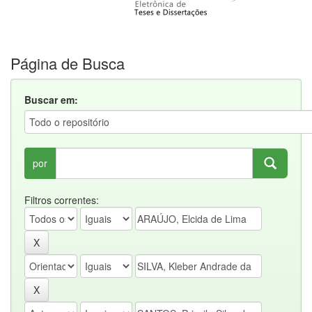
Página de Busca
Buscar em:
por
Filtros correntes: