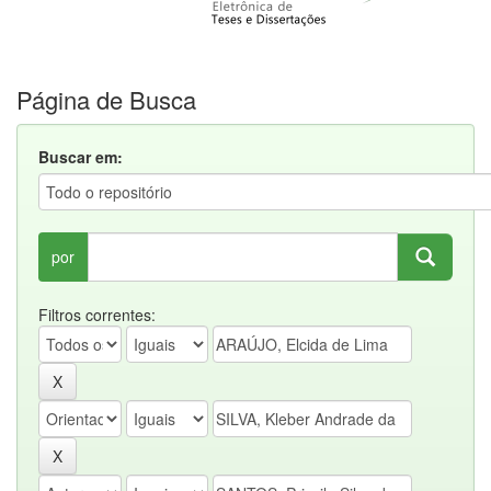
Página de Busca
Buscar em:
por
Filtros correntes: