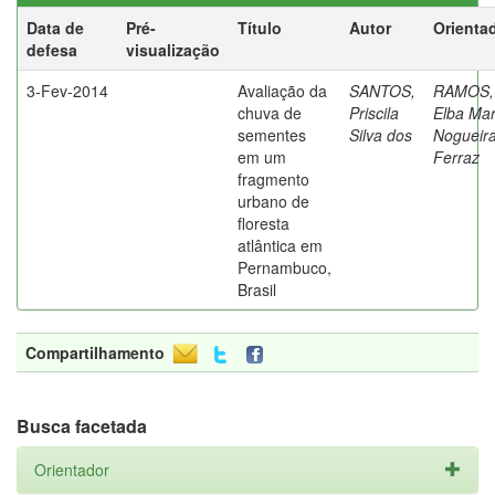
Data de
Pré-
Título
Autor
Orienta
defesa
visualização
3-Fev-2014
Avaliação da
SANTOS,
RAMOS,
chuva de
Priscila
Elba Mar
sementes
Silva dos
Nogueir
em um
Ferraz
fragmento
urbano de
floresta
atlântica em
Pernambuco,
Brasil
Compartilhamento
Busca facetada
Orientador