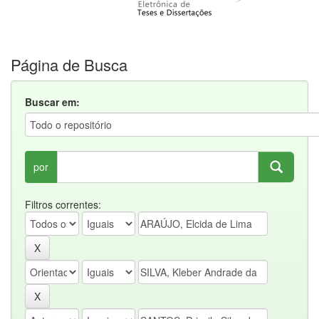
Página de Busca
Buscar em:
por
Filtros correntes: