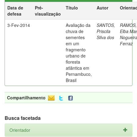
Data de
Pré-
Título
Autor
Orienta
defesa
visualização
3-Fev-2014
Avaliação da
SANTOS,
RAMOS,
chuva de
Priscila
Elba Mar
sementes
Silva dos
Nogueir
em um
Ferraz
fragmento
urbano de
floresta
atlântica em
Pernambuco,
Brasil
Compartilhamento
Busca facetada
Orientador