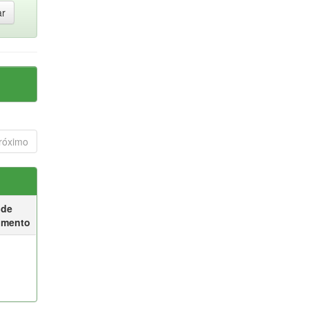
róximo
 de
umento