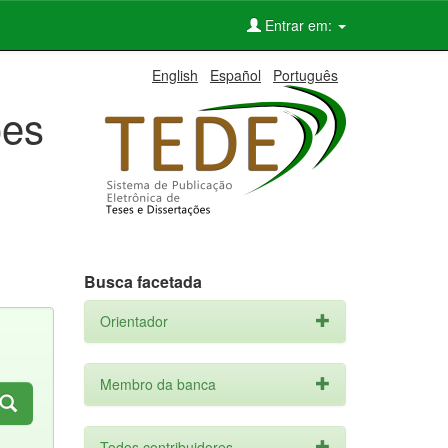
Entrar em:
English
Español
Português
ões
Busca facetada
Orientador
Membro da banca
Todos contribuidores