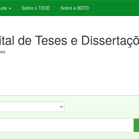
juda
Sobre o TEDE
Sobre a BDTD
ital de Teses e Dissertaç
ões