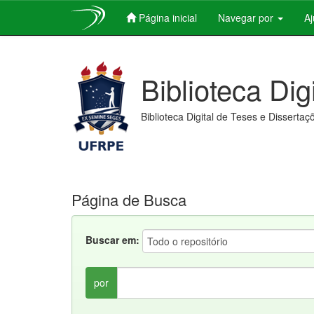
Página inicial
Navegar por
A
Skip
navigation
Biblioteca Dig
Biblioteca Digital de Teses e Dissertaç
Página de Busca
Buscar em:
por