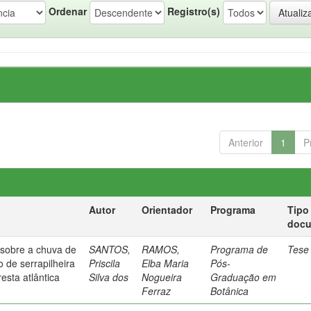
Ordenar
Registro(s)
Anterior
1
P
Autor
Orientador
Programa
Tipo
doc
 sobre a chuva de
SANTOS,
RAMOS,
Programa de
Tese
 de serrapilheira
Priscila
Elba Maria
Pós-
esta atlântica
Silva dos
Nogueira
Graduação em
Ferraz
Botânica