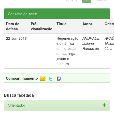
Conjunto de itens:
Data de
Pré-
Título
Autor
Orien
defesa
visualização
22-Jun-2016
Regeneração
ANDRADE,
ARAÚ
e dinâmica
Juliana
Elcid
em florestas
Ramos de
Lima
de caatinga
jovem e
madura
Compartilhamento
Busca facetada
Orientador