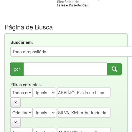
Página de Busca
Buscar em:
por
Filtros correntes: