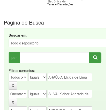
Página de Busca
Buscar em:
por
Filtros correntes: