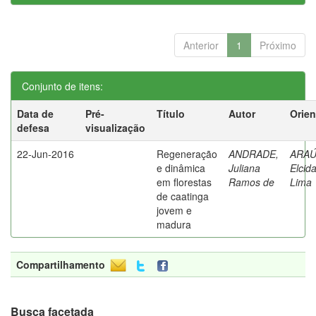
Anterior
1
Próximo
Conjunto de itens:
Data de
Pré-
Título
Autor
Orien
defesa
visualização
22-Jun-2016
Regeneração
ANDRADE,
ARAÚ
e dinâmica
Juliana
Elcid
em florestas
Ramos de
Lima
de caatinga
jovem e
madura
Compartilhamento
Busca facetada