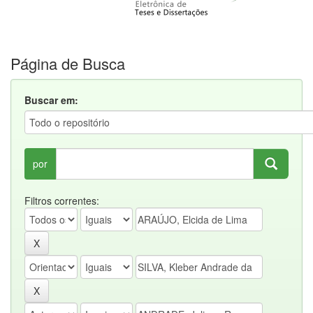
Página de Busca
Buscar em:
por
Filtros correntes: