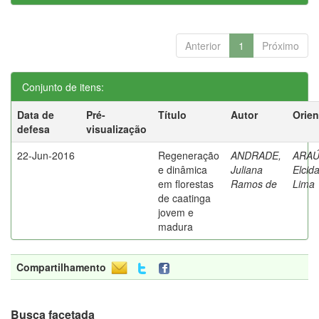
Anterior
1
Próximo
Conjunto de itens:
Data de
Pré-
Título
Autor
Orien
defesa
visualização
22-Jun-2016
Regeneração
ANDRADE,
ARAÚ
e dinâmica
Juliana
Elcid
em florestas
Ramos de
Lima
de caatinga
jovem e
madura
Compartilhamento
Busca facetada