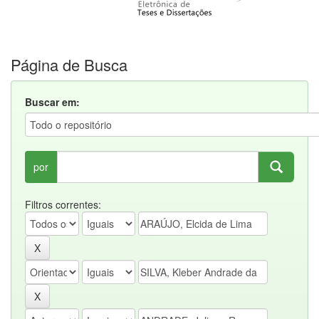
Página de Busca
Buscar em:
por
Filtros correntes: