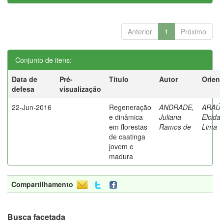
Anterior
1
Próximo
Conjunto de itens:
Data de
Pré-
Título
Autor
Orien
defesa
visualização
22-Jun-2016
Regeneração
ANDRADE,
ARAÚ
e dinâmica
Juliana
Elcid
em florestas
Ramos de
Lima
de caatinga
jovem e
madura
Compartilhamento
Busca facetada