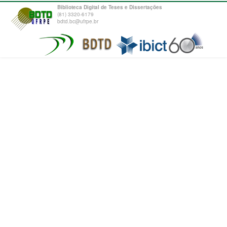
Biblioteca Digital de Teses e Dissertações
(81) 3320-6179
bdtd.bc@ufrpe.br