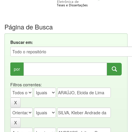
Página de Busca
Buscar em:
por
Filtros correntes: