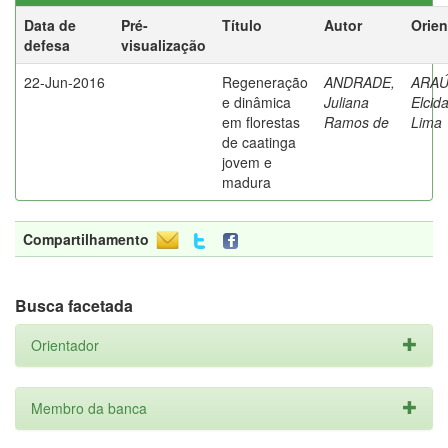
Data de
Pré-
Título
Autor
Orien
defesa
visualização
22-Jun-2016
Regeneração
ANDRADE,
ARAÚ
e dinâmica
Juliana
Elcid
em florestas
Ramos de
Lima
de caatinga
jovem e
madura
Compartilhamento
Busca facetada
Orientador
Membro da banca