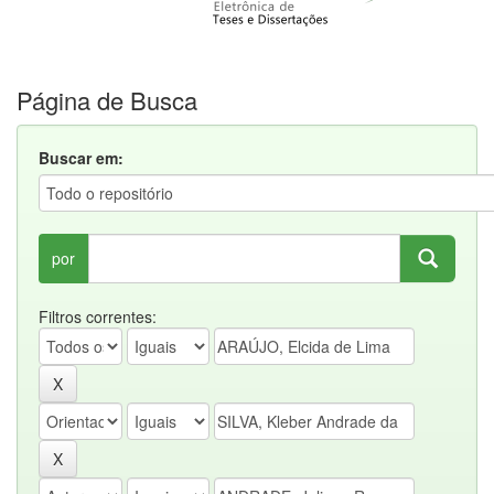
Página de Busca
Buscar em:
por
Filtros correntes: