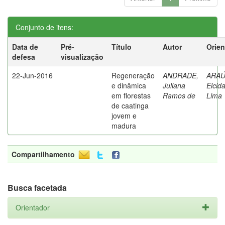
Conjunto de itens:
Data de
Pré-
Título
Autor
Orien
defesa
visualização
22-Jun-2016
Regeneração
ANDRADE,
ARAÚ
e dinâmica
Juliana
Elcid
em florestas
Ramos de
Lima
de caatinga
jovem e
madura
Compartilhamento
Busca facetada
Orientador