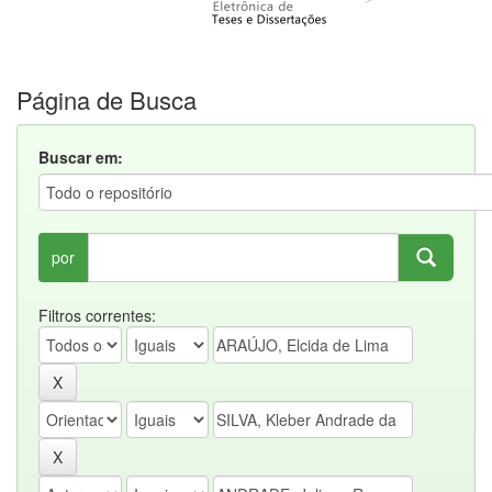
Página de Busca
Buscar em:
por
Filtros correntes: