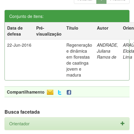
Conjunto de itens:
Data de
Pré-
Título
Autor
Orien
defesa
visualização
22-Jun-2016
Regeneração
ANDRADE,
ARAÚ
e dinâmica
Juliana
Elcid
em florestas
Ramos de
Lima
de caatinga
jovem e
madura
Compartilhamento
Busca facetada
Orientador