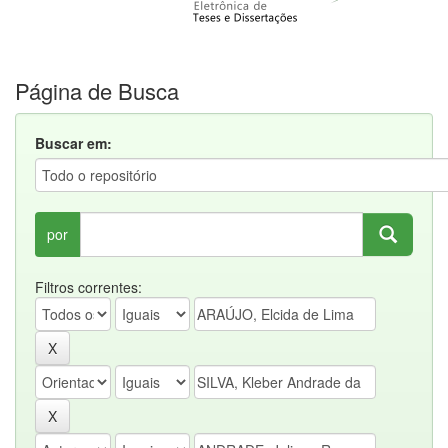
Página de Busca
Buscar em:
por
Filtros correntes: