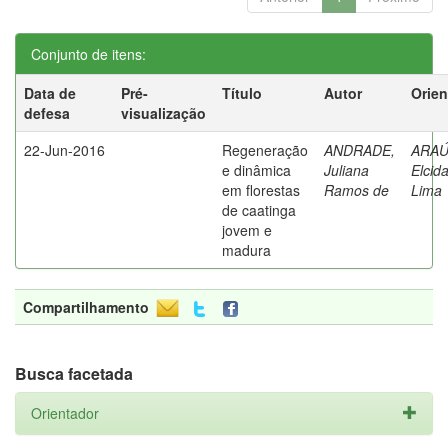
Conjunto de itens:
Data de
Pré-
Título
Autor
Orien
defesa
visualização
22-Jun-2016
Regeneração
ANDRADE,
ARAÚ
e dinâmica
Juliana
Elcid
em florestas
Ramos de
Lima
de caatinga
jovem e
madura
Compartilhamento
Busca facetada
Orientador