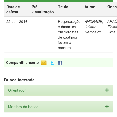
Data de
Pré-
Título
Autor
Orien
defesa
visualização
22-Jun-2016
Regeneração
ANDRADE,
ARAÚ
e dinâmica
Juliana
Elcid
em florestas
Ramos de
Lima
de caatinga
jovem e
madura
Compartilhamento
Busca facetada
Orientador
Membro da banca