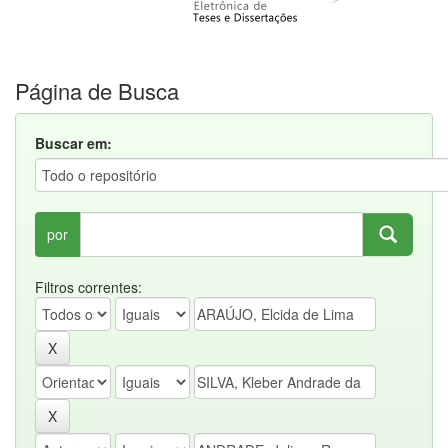
Página de Busca
Buscar em:
por
Filtros correntes: