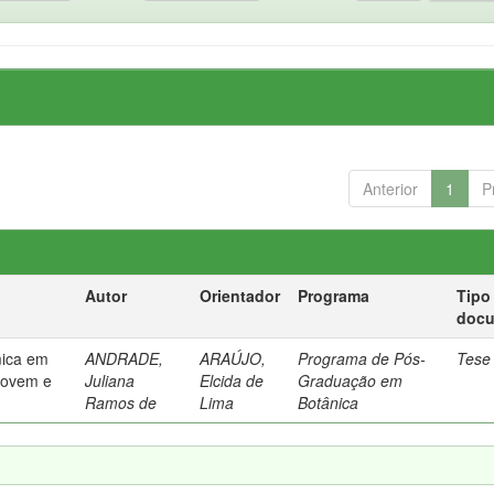
Anterior
1
P
Autor
Orientador
Programa
Tipo
doc
mica em
ANDRADE,
ARAÚJO,
Programa de Pós-
Tese
 jovem e
Juliana
Elcida de
Graduação em
Ramos de
Lima
Botânica