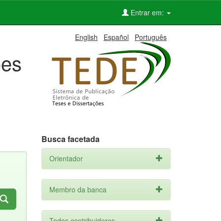
Entrar em:
English
Español
Português
ões
Busca facetada
Orientador
Membro da banca
Todos contribuidores