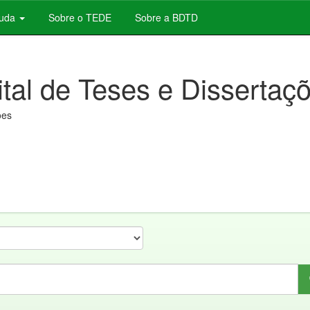
juda
Sobre o TEDE
Sobre a BDTD
ital de Teses e Dissertaç
ões