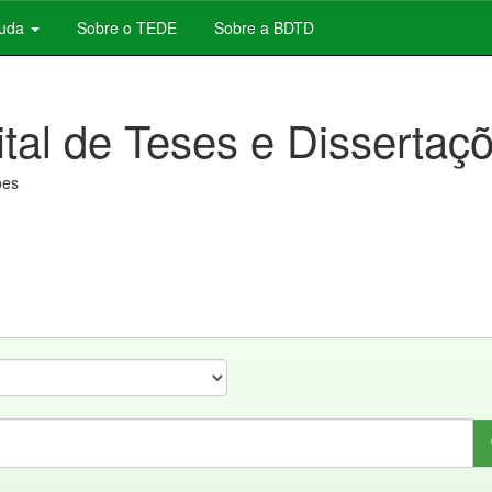
juda
Sobre o TEDE
Sobre a BDTD
ital de Teses e Dissertaç
ões