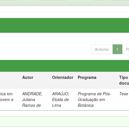
Anterior
1
P
Autor
Orientador
Programa
Tipo
doc
mica em
ANDRADE,
ARAÚJO,
Programa de Pós-
Tese
 jovem e
Juliana
Elcida de
Graduação em
Ramos de
Lima
Botânica