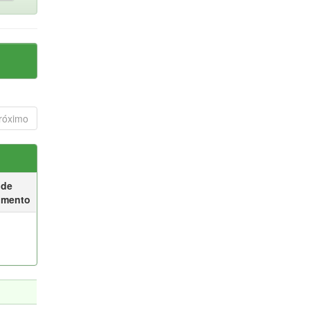
róximo
 de
umento