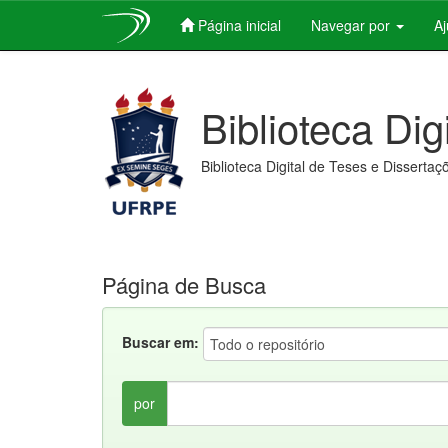
Página inicial
Navegar por
A
Skip
navigation
Biblioteca Dig
Biblioteca Digital de Teses e Dissertaç
Página de Busca
Buscar em:
por