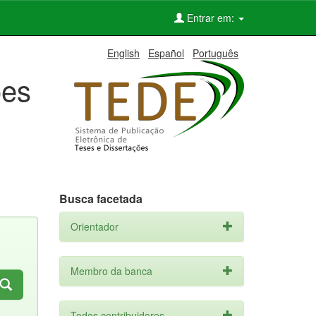
Entrar em:
English
Español
Português
ões
Busca facetada
Orientador
Membro da banca
Todos contribuidores