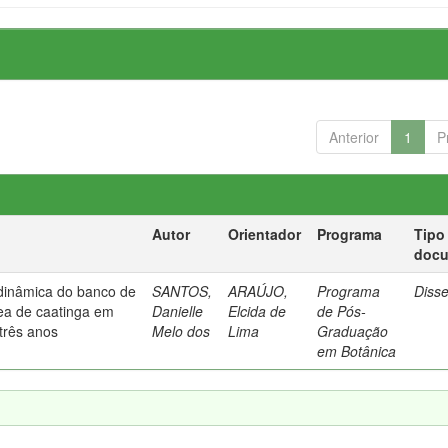
Anterior
1
P
Autor
Orientador
Programa
Tipo
doc
 dinâmica do banco de
SANTOS,
ARAÚJO,
Programa
Diss
a de caatinga em
Danielle
Elcida de
de Pós-
três anos
Melo dos
Lima
Graduação
em Botânica