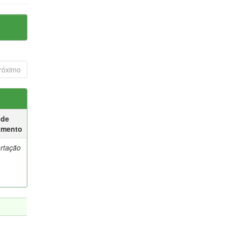
róximo
 de
umento
ertação