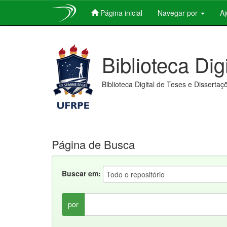
Página inicial
Navegar por
A
Skip
navigation
Biblioteca Dig
Biblioteca Digital de Teses e Dissertaç
Página de Busca
Buscar em:
por