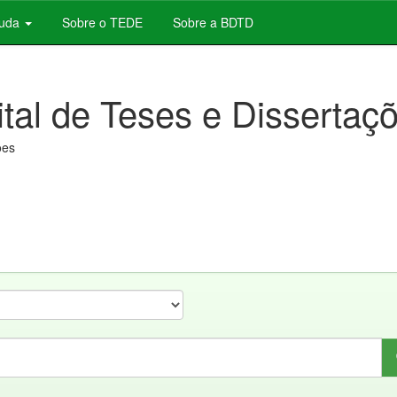
juda
Sobre o TEDE
Sobre a BDTD
ital de Teses e Dissertaç
ões