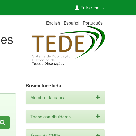
Entrar em:
English
Español
Português
ões
Busca facetada
Membro da banca
Todos contribuidores
Áreas do CNPq