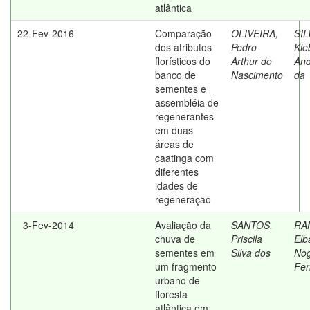
atlântica
22-Fev-2016
Comparação
OLIVEIRA,
SIL
dos atributos
Pedro
Kle
florísticos do
Arthur do
An
banco de
Nascimento
da
sementes e
assembléia de
regenerantes
em duas
áreas de
caatinga com
diferentes
idades de
regeneração
3-Fev-2014
Avaliação da
SANTOS,
RA
chuva de
Priscila
Elb
sementes em
Silva dos
Nog
um fragmento
Fer
urbano de
floresta
atlântica em