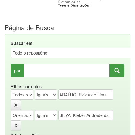
Página de Busca
Buscar em:
por
Filtros correntes: