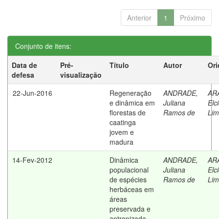
Anterior
1
Próximo
Conjunto de itens:
Data de
Pré-
Título
Autor
Ori
defesa
visualização
22-Jun-2016
Regeneração
ANDRADE,
AR
e dinâmica em
Juliana
Elc
florestas de
Ramos de
Li
caatinga
jovem e
madura
14-Fev-2012
Dinâmica
ANDRADE,
AR
populacional
Juliana
Elc
de espécies
Ramos de
Li
herbáceas em
áreas
preservada e
antropizada