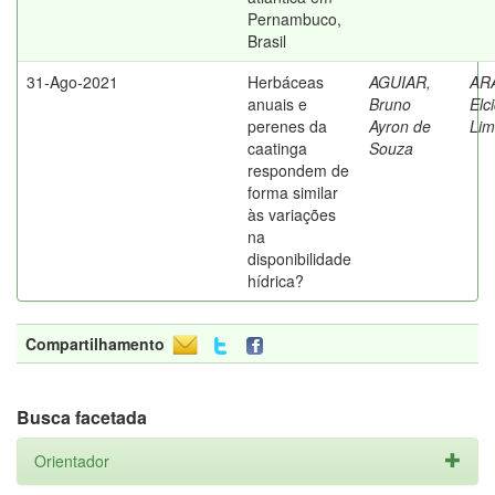
Pernambuco,
Brasil
31-Ago-2021
Herbáceas
AGUIAR,
AR
anuais e
Bruno
Elc
perenes da
Ayron de
Li
caatinga
Souza
respondem de
forma similar
às variações
na
disponibilidade
hídrica?
Compartilhamento
Busca facetada
Orientador