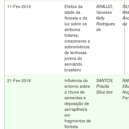
11-Fev-2019
Efeitos da
ARAUJO,
SIL
idade da
Vanessa
Kle
floresta e da
Kelly
An
luz sobre os
Rodrigues
da
atributos
de
foliares,
crescimento e
sobrevivência
de lenhosas
jovens do
semiárido
brasileiro
21-Fev-2018
Influência do
SANTOS,
RA
entorno sobre
Priscila
Elb
a chuva de
Silva dos
Nog
sementes e
Fer
deposição de
serrapilheira
em
fragmentos de
floresta