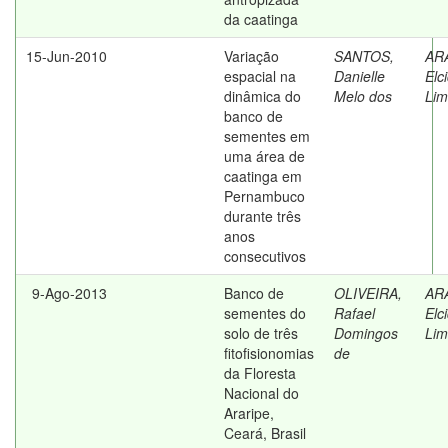
da caatinga
15-Jun-2010
Variação
SANTOS,
AR
espacial na
Danielle
Elc
dinâmica do
Melo dos
Li
banco de
sementes em
uma área de
caatinga em
Pernambuco
durante três
anos
consecutivos
9-Ago-2013
Banco de
OLIVEIRA,
AR
sementes do
Rafael
Elc
solo de três
Domingos
Li
fitofisionomias
de
da Floresta
Nacional do
Araripe,
Ceará, Brasil