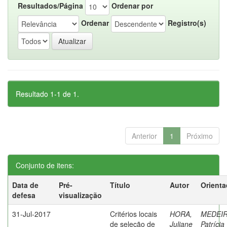
Resultados/Página
Ordenar por
Ordenar
Registro(s)
Resultado 1-1 de 1.
Anterior
1
Próximo
Conjunto de itens:
Data de
Pré-
Título
Autor
Orienta
defesa
visualização
31-Jul-2017
Critérios locais
HORA,
MEDEIR
de seleção de
Juliane
Patrícia