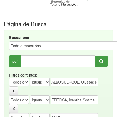
Página de Busca
Buscar em:
por
Filtros correntes: