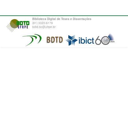
Biblioteca Digital de Teses e Dissertações
(81) 3320-6179
bdtd.bc@ufrpe.br