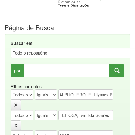
Página de Busca
Buscar em:
por
Filtros correntes: