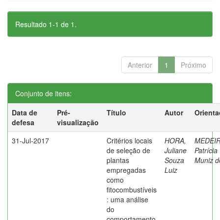
Resultado 1-1 de 1.
Anterior
1
Próximo
Conjunto de itens:
Data de
Pré-
Título
Autor
Orienta
defesa
visualização
31-Jul-2017
Critérios locais
HORA,
MEDEIR
de seleção de
Juliane
Patrícia
plantas
Souza
Muniz d
empregadas
Luiz
como
fitocombustíveis
: uma análise
do
comportamento