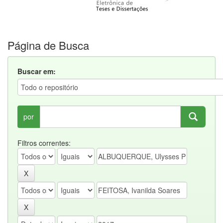
Página de Busca
Buscar em:
por
Filtros correntes: