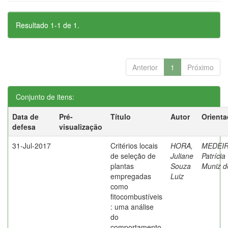
Resultado 1-1 de 1.
Anterior
1
Próximo
Conjunto de itens:
Data de
Pré-
Título
Autor
Orienta
defesa
visualização
31-Jul-2017
Critérios locais
HORA,
MEDEIR
de seleção de
Juliane
Patrícia
plantas
Souza
Muniz d
empregadas
Luiz
como
fitocombustíveis
: uma análise
do
comportamento