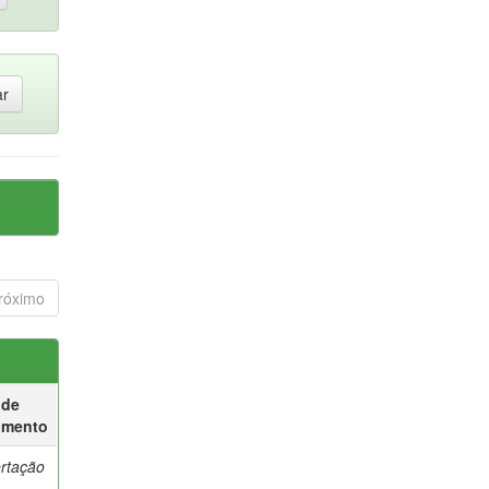
róximo
 de
umento
ertação