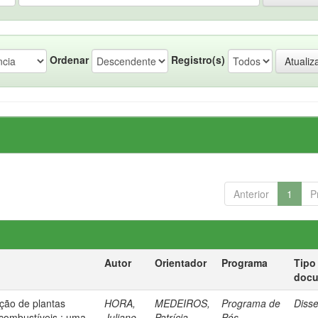
Ordenar
Registro(s)
Anterior
1
P
Autor
Orientador
Programa
Tipo
doc
eção de plantas
HORA,
MEDEIROS,
Programa de
Diss
combustíveis : uma
Juliane
Patrícia
Pós-