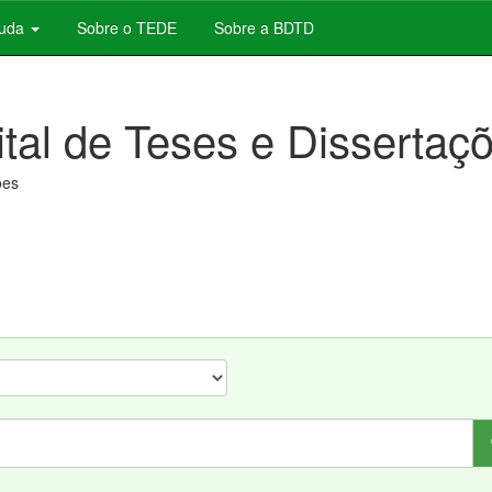
juda
Sobre o TEDE
Sobre a BDTD
ital de Teses e Dissertaç
ões