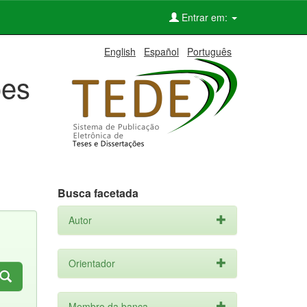
Entrar em:
English
Español
Português
ões
Busca facetada
Autor
Orientador
Membro da banca