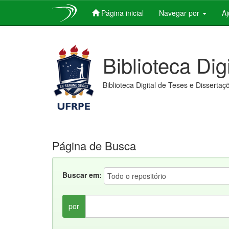
Página inicial
Navegar por
A
Skip
navigation
Biblioteca Dig
Biblioteca Digital de Teses e Dissertaç
Página de Busca
Buscar em:
por