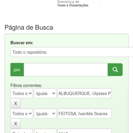
Página de Busca
Buscar em:
por
Filtros correntes: