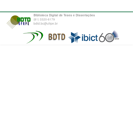
Biblioteca Digital de Teses e Dissertações
(81) 3320-6179
bdtd.bc@ufrpe.br