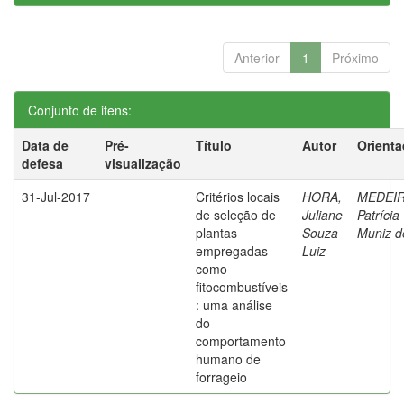
Anterior
1
Próximo
Conjunto de itens:
Data de
Pré-
Título
Autor
Orienta
defesa
visualização
31-Jul-2017
Critérios locais
HORA,
MEDEIR
de seleção de
Juliane
Patrícia
plantas
Souza
Muniz d
empregadas
Luiz
como
fitocombustíveis
: uma análise
do
comportamento
humano de
forrageio