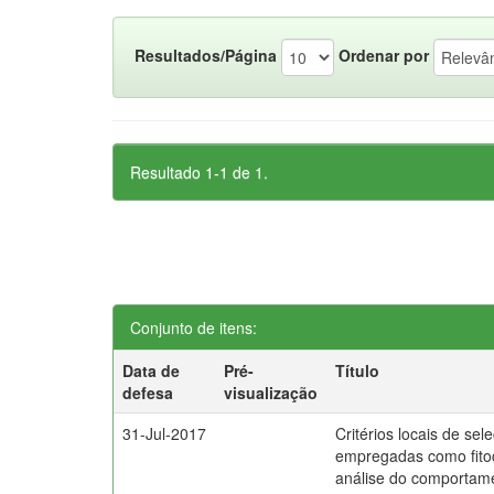
Resultados/Página
Ordenar por
Resultado 1-1 de 1.
Conjunto de itens:
Data de
Pré-
Título
defesa
visualização
31-Jul-2017
Critérios locais de sel
empregadas como fito
análise do comporta