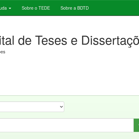
juda
Sobre o TEDE
Sobre a BDTD
ital de Teses e Dissertaç
ões