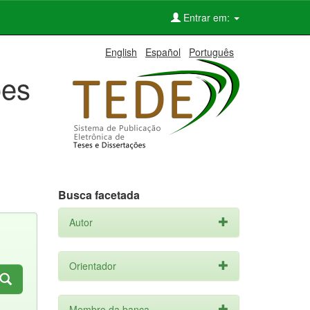
Entrar em:
English
Español
Português
ões
Busca facetada
Autor
Orientador
Membro da banca