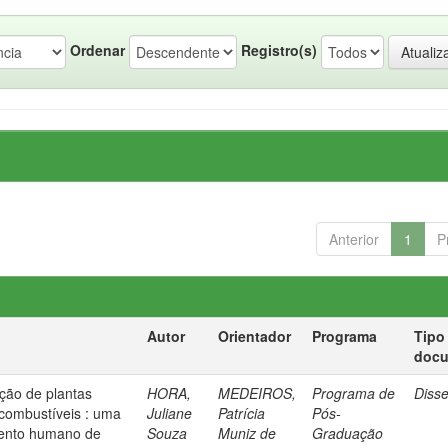
Ordenar
Registro(s)
Anterior
1
P
Autor
Orientador
Programa
Tipo
doc
eção de plantas
HORA,
MEDEIROS,
Programa de
Diss
combustíveis : uma
Juliane
Patrícia
Pós-
mento humano de
Souza
Muniz de
Graduação