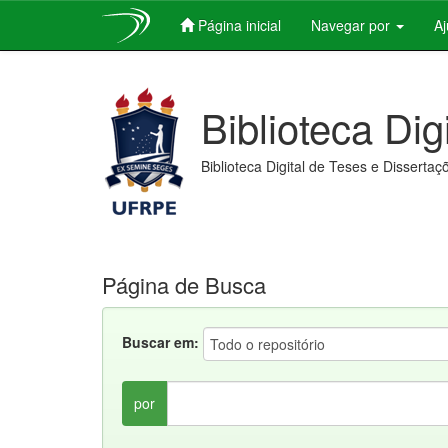
Página inicial
Navegar por
A
Skip
navigation
Biblioteca Dig
Biblioteca Digital de Teses e Dissertaç
Página de Busca
Buscar em:
por