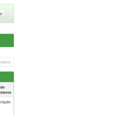
róximo
 de
umento
ertação