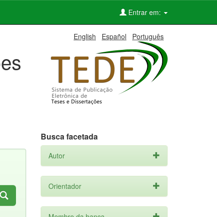
Entrar em:
English
Español
Português
ões
Busca facetada
Autor
Orientador
Membro da banca