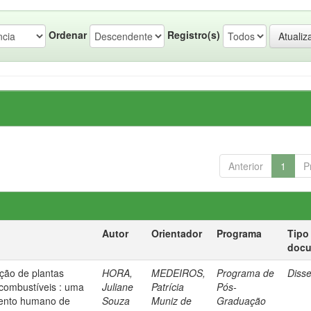
Ordenar
Registro(s)
Anterior
1
P
Autor
Orientador
Programa
Tipo
doc
eção de plantas
HORA,
MEDEIROS,
Programa de
Diss
combustíveis : uma
Juliane
Patrícia
Pós-
mento humano de
Souza
Muniz de
Graduação