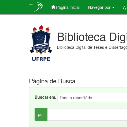
Página inicial
Navegar por
A
Skip
navigation
Biblioteca Dig
Biblioteca Digital de Teses e Dissertaç
Página de Busca
Buscar em:
por