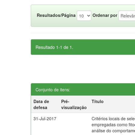
Resultados/Página
Ordenar por
Resultado 1-1 de 1.
Conjunto de itens:
Data de
Pré-
Título
defesa
visualização
31-Jul-2017
Critérios locais de sel
empregadas como fito
análise do comporta