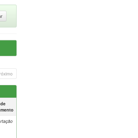
róximo
 de
umento
ertação