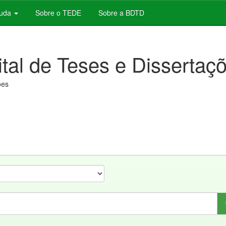
juda
Sobre o TEDE
Sobre a BDTD
ital de Teses e Dissertaç
ões