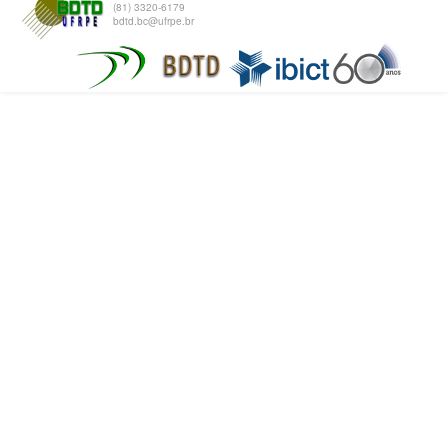
(81) 3320-6179
bdtd.bc@ufrpe.br