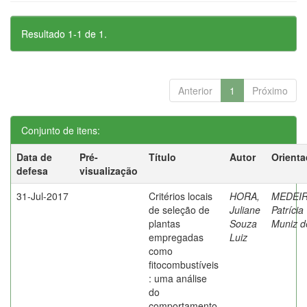
Resultado 1-1 de 1.
Anterior
1
Próximo
Conjunto de itens:
Data de
Pré-
Título
Autor
Orienta
defesa
visualização
31-Jul-2017
Critérios locais
HORA,
MEDEIR
de seleção de
Juliane
Patrícia
plantas
Souza
Muniz d
empregadas
Luiz
como
fitocombustíveis
: uma análise
do
comportamento