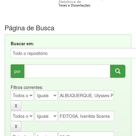
Página de Busca
Buscar em:
por
Filtros correntes: