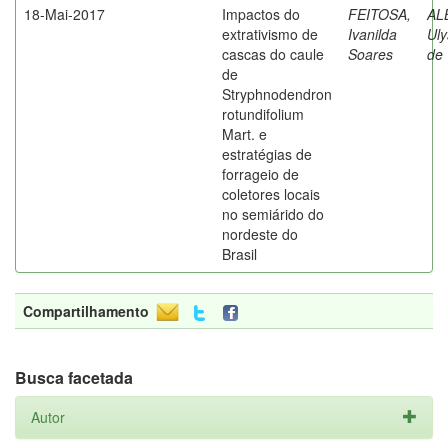
18-Mai-2017
Impactos do
FEITOSA,
AL
extrativismo de
Ivanilda
Uly
cascas do caule
Soares
de
de
Stryphnodendron
rotundifolium
Mart. e
estratégias de
forrageio de
coletores locais
no semiárido do
nordeste do
Brasil
Compartilhamento
Busca facetada
Autor