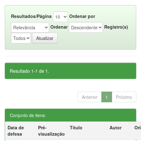
Resultados/Página
Ordenar por
Ordenar
Registro(s)
Resultado 1-1 de 1.
Anterior
1
Próximo
Conjunto de itens:
Data de
Pré-
Título
Autor
Or
defesa
visualização