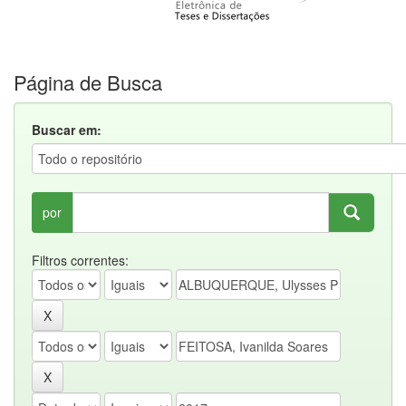
Página de Busca
Buscar em:
por
Filtros correntes: