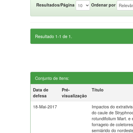
Resultados/Página
Ordenar por
Resultado 1-1 de 1.
Conjunto de itens:
Data de
Pré-
Título
defesa
visualização
18-Mai-2017
Impactos do extrativ
do caule de Stryphn
rotundifolium Mart. e 
forrageio de coletores
semiárido do nordeste