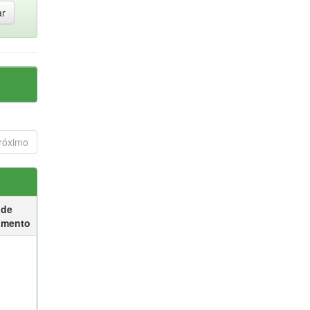
róximo
 de
umento