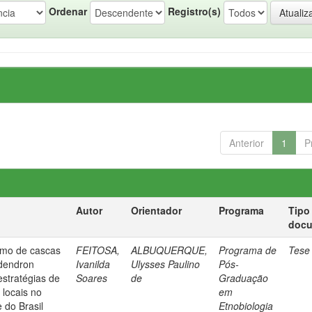
Ordenar
Registro(s)
Anterior
1
P
Autor
Orientador
Programa
Tipo
doc
ismo de cascas
FEITOSA,
ALBUQUERQUE,
Programa de
Tese
odendron
Ivanilda
Ulysses Paulino
Pós-
estratégias de
Soares
de
Graduação
 locais no
em
 do Brasil
Etnobiologia