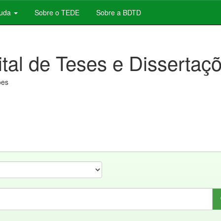
juda
Sobre o TEDE
Sobre a BDTD
ital de Teses e Dissertaç
ões