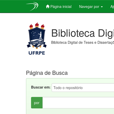
Página inicial
Navegar por
A
Skip
navigation
Biblioteca Dig
Biblioteca Digital de Teses e Dissertaç
Página de Busca
Buscar em:
por