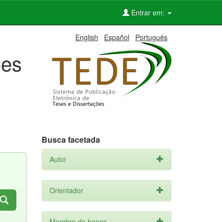
Entrar em:
English
Español
Português
ões
Busca facetada
Autor
Orientador
Membro da banca