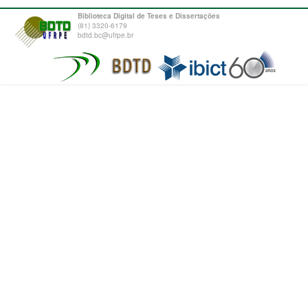
Biblioteca Digital de Teses e Dissertações
(81) 3320-6179
bdtd.bc@ufrpe.br