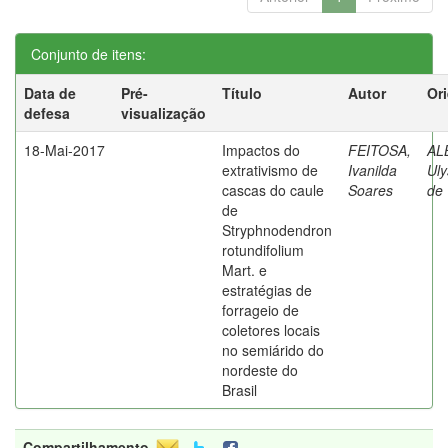
Conjunto de itens:
Data de
Pré-
Título
Autor
Or
defesa
visualização
18-Mai-2017
Impactos do
FEITOSA,
AL
extrativismo de
Ivanilda
Uly
cascas do caule
Soares
de
de
Stryphnodendron
rotundifolium
Mart. e
estratégias de
forrageio de
coletores locais
no semiárido do
nordeste do
Brasil
Compartilhamento