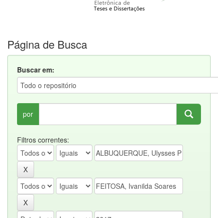
Página de Busca
Buscar em:
por
Filtros correntes: