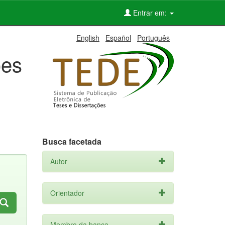
Entrar em:
English
Español
Português
ões
Busca facetada
Autor
Orientador
Membro da banca