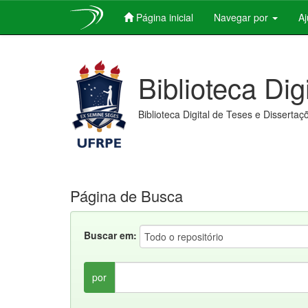
Página inicial
Navegar por
A
Skip
navigation
Biblioteca Dig
Biblioteca Digital de Teses e Dissertaç
Página de Busca
Buscar em:
por