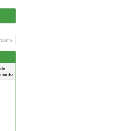
róximo
 de
umento