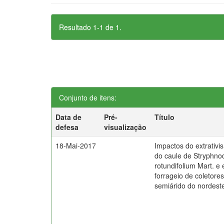
Resultado 1-1 de 1.
Conjunto de itens:
Data de
Pré-
Título
defesa
visualização
18-Mai-2017
Impactos do extrativ
do caule de Stryphn
rotundifolium Mart. e 
forrageio de coletores
semiárido do nordeste