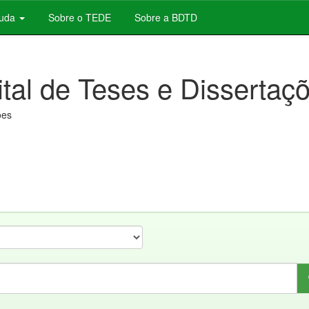
juda
Sobre o TEDE
Sobre a BDTD
ital de Teses e Dissertaç
ões