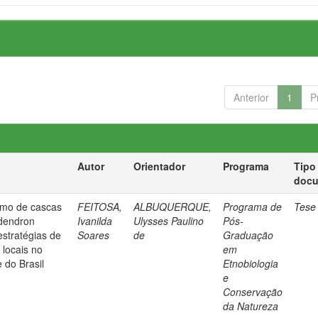
Anterior
1
P
Autor
Orientador
Programa
Tipo
doc
ismo de cascas
FEITOSA,
ALBUQUERQUE,
Programa de
Tese
odendron
Ivanilda
Ulysses Paulino
Pós-
estratégias de
Soares
de
Graduação
 locais no
em
 do Brasil
Etnobiologia
e
Conservação
da Natureza