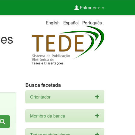
Entrar em:
English
Español
Português
ões
Busca facetada
Orientador
Membro da banca
Todos contribuidores