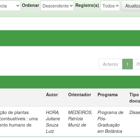
Ordenar
Registro(s)
Anterior
1
P
Autor
Orientador
Programa
Tipo
doc
eção de plantas
HORA,
MEDEIROS,
Programa de
Diss
combustíveis : uma
Juliane
Patrícia
Pós-
mento humano de
Souza
Muniz de
Graduação
Luiz
em Botânica