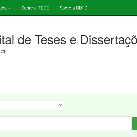
juda
Sobre o TEDE
Sobre a BDTD
ital de Teses e Dissertaç
ões