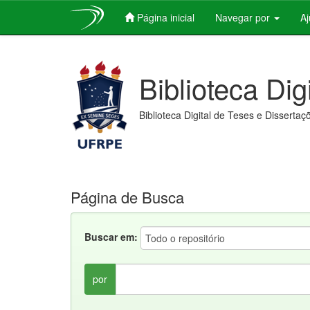
Página inicial
Navegar por
A
Skip
navigation
Biblioteca Dig
Biblioteca Digital de Teses e Dissertaç
Página de Busca
Buscar em:
por