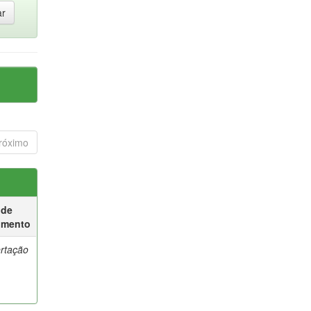
róximo
 de
umento
ertação