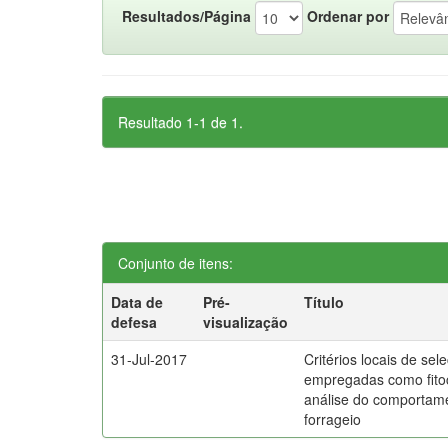
Resultados/Página
Ordenar por
Resultado 1-1 de 1.
Conjunto de itens:
Data de
Pré-
Título
defesa
visualização
31-Jul-2017
Critérios locais de sel
empregadas como fito
análise do comporta
forrageio