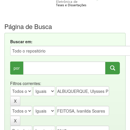
Página de Busca
Buscar em:
por
Filtros correntes: