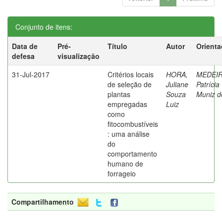
Conjunto de itens:
Data de
Pré-
Título
Autor
Orienta
defesa
visualização
31-Jul-2017
Critérios locais
HORA,
MEDEIR
de seleção de
Juliane
Patrícia
plantas
Souza
Muniz d
empregadas
Luiz
como
fitocombustíveis
: uma análise
do
comportamento
humano de
forrageio
Compartilhamento