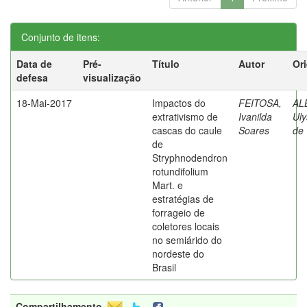
Conjunto de itens:
Data de
Pré-
Título
Autor
Or
defesa
visualização
18-Mai-2017
Impactos do
FEITOSA,
AL
extrativismo de
Ivanilda
Uly
cascas do caule
Soares
de
de
Stryphnodendron
rotundifolium
Mart. e
estratégias de
forrageio de
coletores locais
no semiárido do
nordeste do
Brasil
Compartilhamento