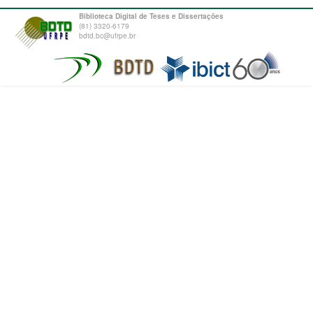
Biblioteca Digital de Teses e Dissertações
(81) 3320-6179
bdtd.bc@ufrpe.br