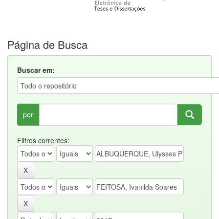
Página de Busca
Buscar em:
por
Filtros correntes: