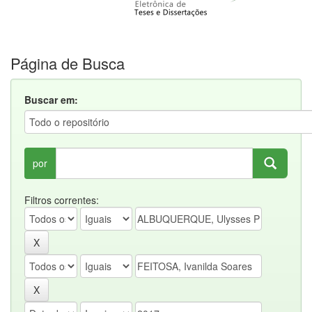
Página de Busca
Buscar em:
por
Filtros correntes: