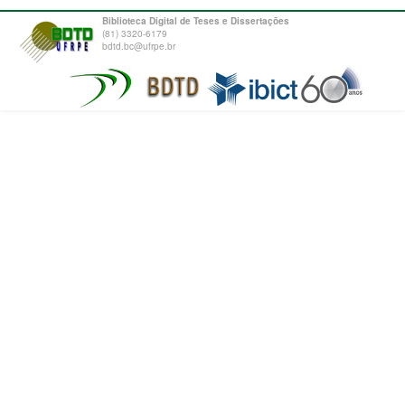
Biblioteca Digital de Teses e Dissertações
(81) 3320-6179
bdtd.bc@ufrpe.br