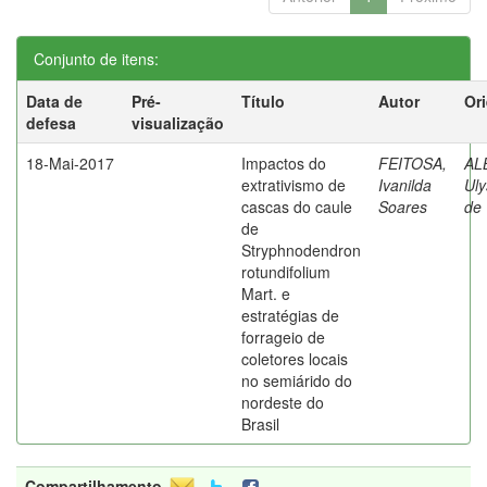
Conjunto de itens:
Data de
Pré-
Título
Autor
Or
defesa
visualização
18-Mai-2017
Impactos do
FEITOSA,
AL
extrativismo de
Ivanilda
Uly
cascas do caule
Soares
de
de
Stryphnodendron
rotundifolium
Mart. e
estratégias de
forrageio de
coletores locais
no semiárido do
nordeste do
Brasil
Compartilhamento