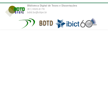
Biblioteca Digital de Teses e Dissertações
(81) 3320-6179
bdtd.bc@ufrpe.br