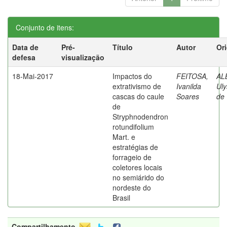
Conjunto de itens:
Data de
Pré-
Título
Autor
Or
defesa
visualização
18-Mai-2017
Impactos do
FEITOSA,
AL
extrativismo de
Ivanilda
Uly
cascas do caule
Soares
de
de
Stryphnodendron
rotundifolium
Mart. e
estratégias de
forrageio de
coletores locais
no semiárido do
nordeste do
Brasil
Compartilhamento