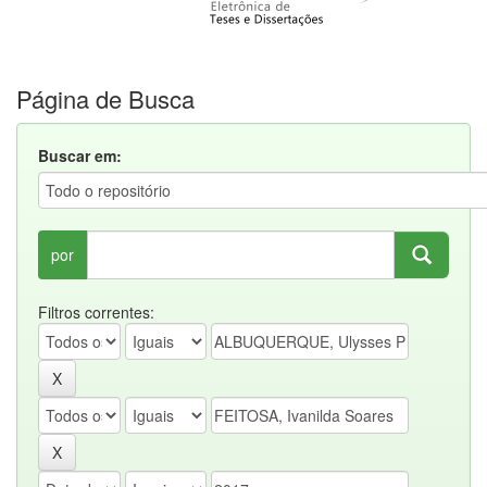
Página de Busca
Buscar em:
por
Filtros correntes: