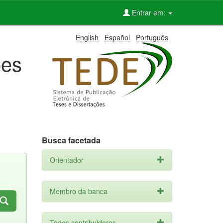
Entrar em:
English
Español
Português
ões
Busca facetada
Orientador
Membro da banca
Todos contribuidores