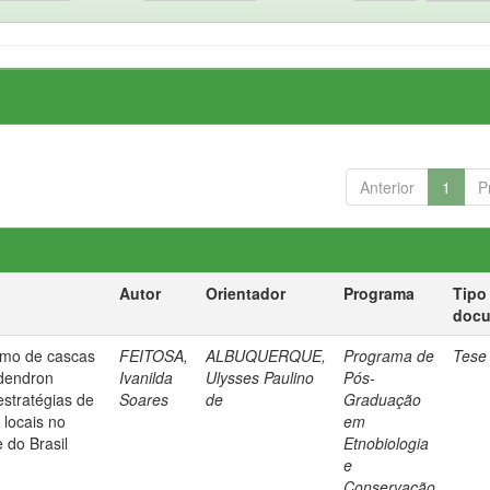
Anterior
1
P
Autor
Orientador
Programa
Tipo
doc
ismo de cascas
FEITOSA,
ALBUQUERQUE,
Programa de
Tese
odendron
Ivanilda
Ulysses Paulino
Pós-
estratégias de
Soares
de
Graduação
 locais no
em
 do Brasil
Etnobiologia
e
Conservação