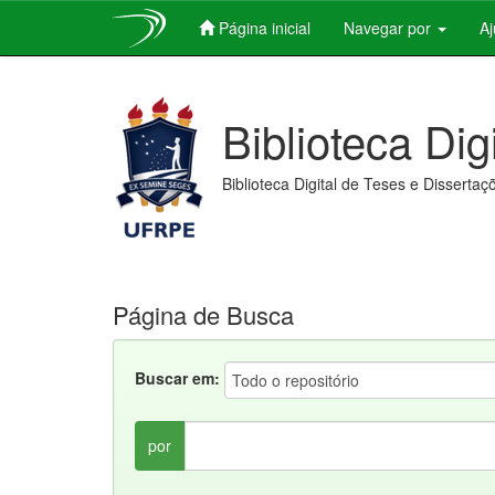
Página inicial
Navegar por
A
Skip
navigation
Biblioteca Dig
Biblioteca Digital de Teses e Dissertaç
Página de Busca
Buscar em:
por