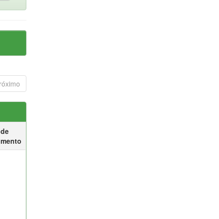
róximo
 de
umento