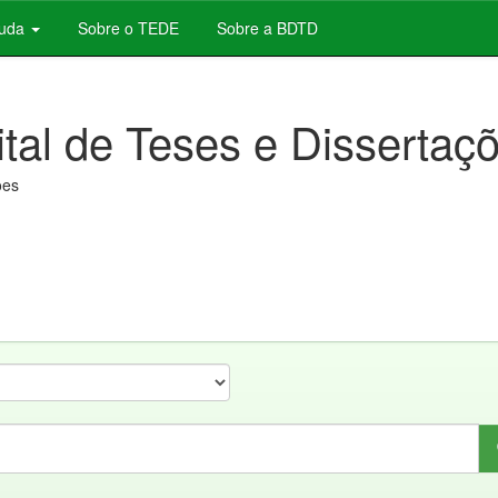
juda
Sobre o TEDE
Sobre a BDTD
ital de Teses e Dissertaç
ões