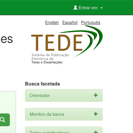
Entrar em:
English
Español
Português
ões
Busca facetada
Orientador
Membro da banca
Todos contribuidores