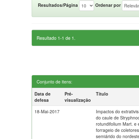
Resultados/Página
Ordenar por
Resultado 1-1 de 1.
Conjunto de itens:
Data de
Pré-
Título
defesa
visualização
18-Mai-2017
Impactos do extrativ
do caule de Stryphn
rotundifolium Mart. e 
forrageio de coletores
semiárido do nordeste