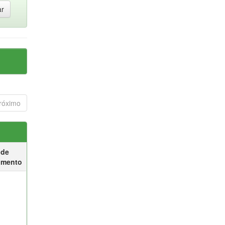
róximo
 de
umento