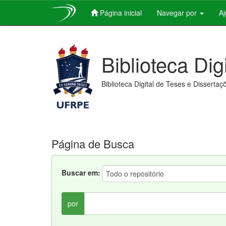
Página inicial
Navegar por
A
Skip
navigation
Biblioteca Dig
Biblioteca Digital de Teses e Dissertaç
Página de Busca
Buscar em:
por