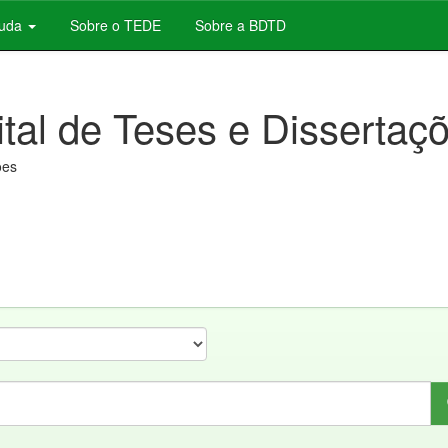
juda
Sobre o TEDE
Sobre a BDTD
ital de Teses e Dissertaç
ões