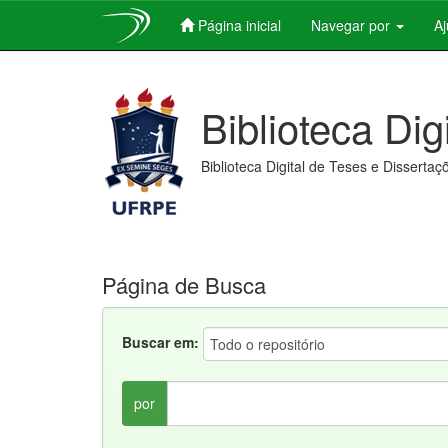
Página inicial
Navegar por
A
Skip
navigation
Biblioteca Dig
Biblioteca Digital de Teses e Dissertaç
Página de Busca
Buscar em:
por