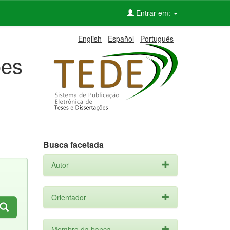
Entrar em:
English
Español
Português
ões
Busca facetada
Autor
Orientador
Membro da banca