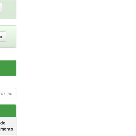
róximo
 de
umento