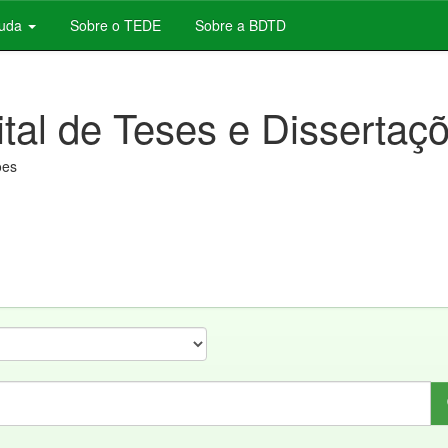
juda
Sobre o TEDE
Sobre a BDTD
ital de Teses e Dissertaç
ões