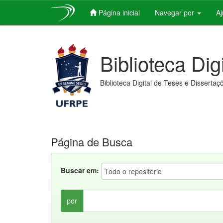
Página inicial
Navegar por
A
Skip
navigation
Biblioteca Dig
Biblioteca Digital de Teses e Dissertaç
Página de Busca
Buscar em:
por