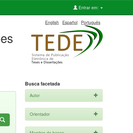
Entrar em:
English
Español
Português
ões
Busca facetada
Autor
Orientador
Membro da banca