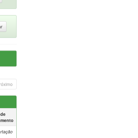
róximo
 de
umento
ertação