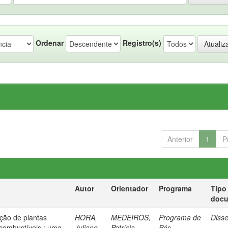
Ordenar
Registro(s)
Anterior
1
P
Autor
Orientador
Programa
Tipo
doc
eção de plantas
HORA,
MEDEIROS,
Programa de
Diss
combustíveis : uma
Juliane
Patrícia
Pós-