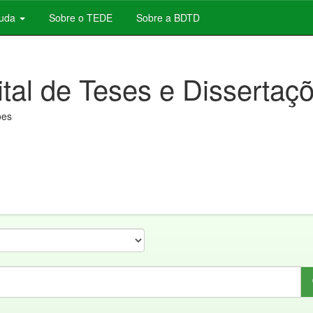
juda
Sobre o TEDE
Sobre a BDTD
ital de Teses e Dissertaç
ões