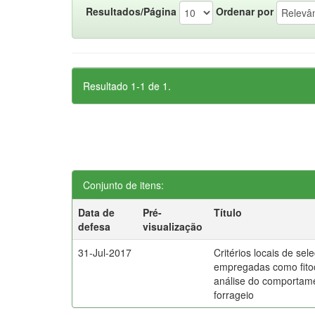
Resultados/Página
Ordenar por
Resultado 1-1 de 1.
Conjunto de itens:
Data de
Pré-
Título
defesa
visualização
31-Jul-2017
Critérios locais de sel
empregadas como fito
análise do comporta
forrageio