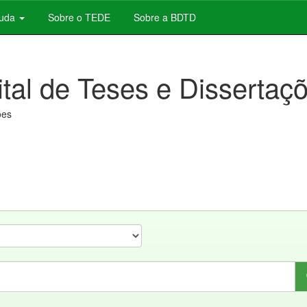
juda
Sobre o TEDE
Sobre a BDTD
ital de Teses e Dissertaç
ões