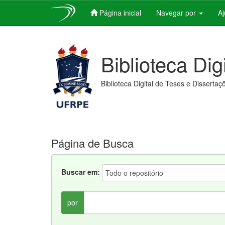
Página inicial
Navegar por
A
Skip
navigation
Biblioteca Dig
Biblioteca Digital de Teses e Dissertaç
Página de Busca
Buscar em:
por