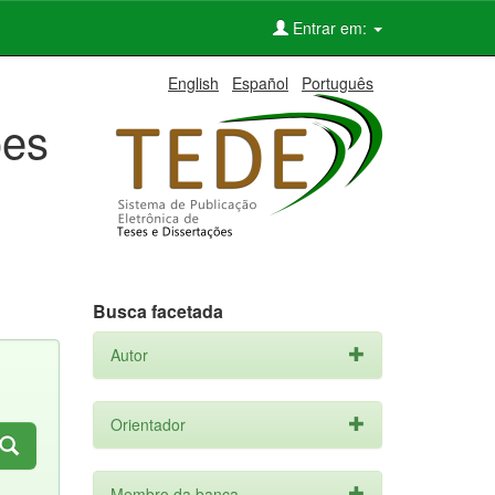
Entrar em:
English
Español
Português
ões
Busca facetada
Autor
Orientador
Membro da banca