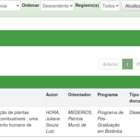
Ordenar
Registro(s)
Anterior
1
P
Autor
Orientador
Programa
Tipo
doc
eção de plantas
HORA,
MEDEIROS,
Programa de
Diss
combustíveis : uma
Juliane
Patrícia
Pós-
mento humano de
Souza
Muniz de
Graduação
Luiz
em Botânica