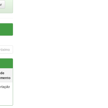
róximo
 de
umento
ertação