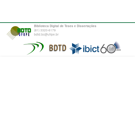
Biblioteca Digital de Teses e Dissertações
(81) 3320-6179
bdtd.bc@ufrpe.br