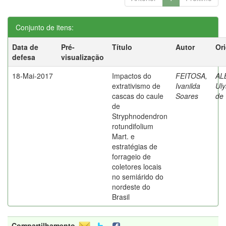
Conjunto de itens:
Data de
Pré-
Título
Autor
Or
defesa
visualização
18-Mai-2017
Impactos do
FEITOSA,
AL
extrativismo de
Ivanilda
Uly
cascas do caule
Soares
de
de
Stryphnodendron
rotundifolium
Mart. e
estratégias de
forrageio de
coletores locais
no semiárido do
nordeste do
Brasil
Compartilhamento