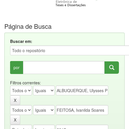
Página de Busca
Buscar em:
por
Filtros correntes: