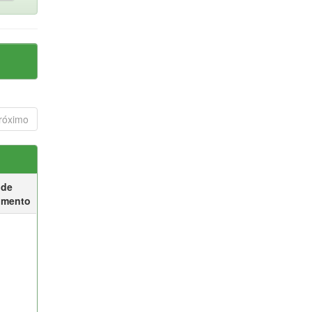
róximo
 de
umento