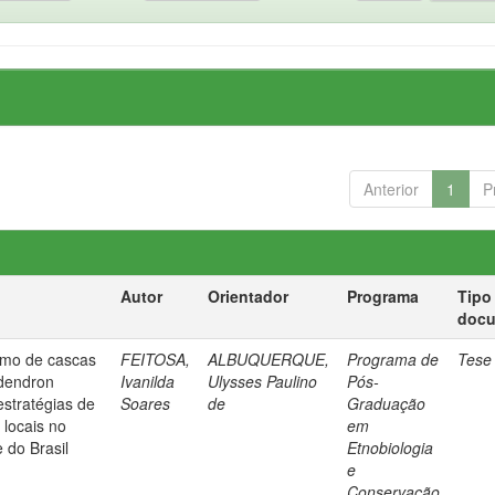
Anterior
1
P
Autor
Orientador
Programa
Tipo
doc
ismo de cascas
FEITOSA,
ALBUQUERQUE,
Programa de
Tese
odendron
Ivanilda
Ulysses Paulino
Pós-
estratégias de
Soares
de
Graduação
 locais no
em
 do Brasil
Etnobiologia
e
Conservação