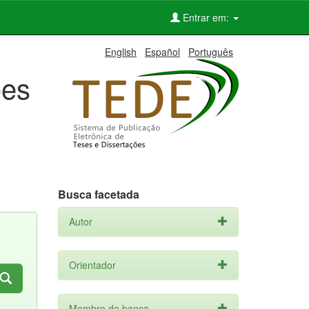
Entrar em:
English
Español
Português
ões
Busca facetada
Autor
Orientador
Membro da banca