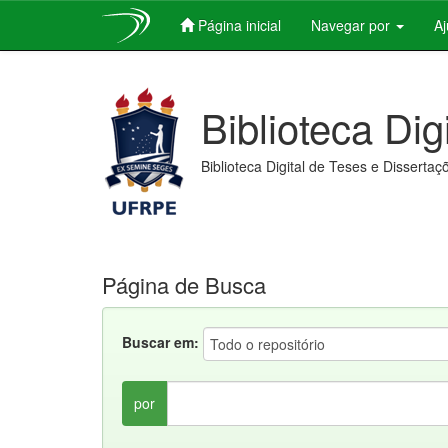
Página inicial
Navegar por
A
Skip
navigation
Biblioteca Dig
Biblioteca Digital de Teses e Dissertaç
Página de Busca
Buscar em:
por