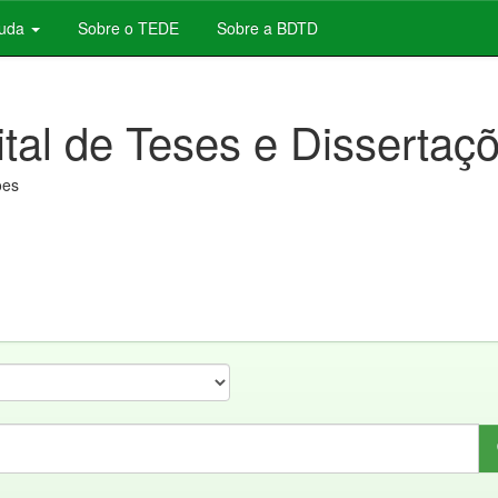
juda
Sobre o TEDE
Sobre a BDTD
ital de Teses e Dissertaç
ões