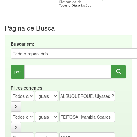
Página de Busca
Buscar em:
por
Filtros correntes: