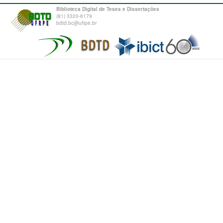
Biblioteca Digital de Teses e Dissertações
(81) 3320-6179
bdtd.bc@ufrpe.br