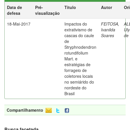
Data de
Pré-
Título
Autor
Or
defesa
visualização
18-Mai-2017
Impactos do
FEITOSA,
AL
extrativismo de
Ivanilda
Uly
cascas do caule
Soares
de
de
Stryphnodendron
rotundifolium
Mart. e
estratégias de
forrageio de
coletores locais
no semiárido do
nordeste do
Brasil
Compartilhamento
Busca facetada