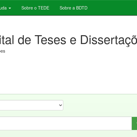
juda
Sobre o TEDE
Sobre a BDTD
ital de Teses e Dissertaç
ões