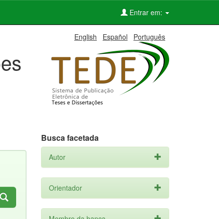
Entrar em:
English
Español
Português
ões
Busca facetada
Autor
Orientador
Membro da banca