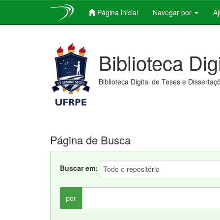
Página inicial
Navegar por
A
Skip
navigation
Biblioteca Dig
Biblioteca Digital de Teses e Dissertaç
Página de Busca
Buscar em:
por