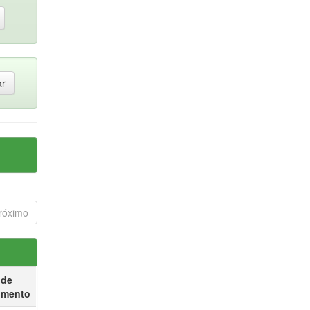
róximo
 de
umento