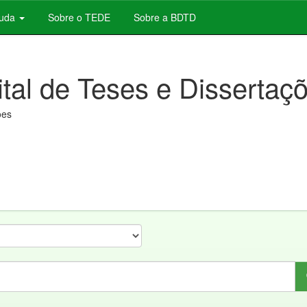
juda
Sobre o TEDE
Sobre a BDTD
ital de Teses e Dissertaç
ões