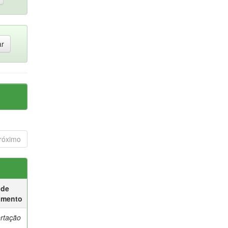
róximo
 de
umento
ertação