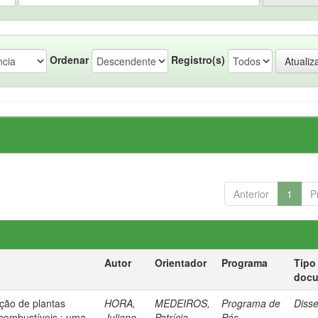
Ordenar
Registro(s)
Anterior
1
P
Autor
Orientador
Programa
Tipo
doc
eção de plantas
HORA,
MEDEIROS,
Programa de
Diss
combustíveis : uma
Juliane
Patrícia
Pós-