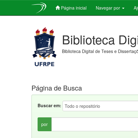
Página inicial
Navegar por
A
Skip
navigation
Biblioteca Dig
Biblioteca Digital de Teses e Dissertaç
Página de Busca
Buscar em:
por