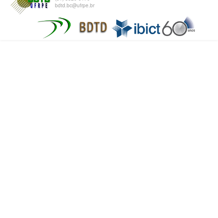
bdtd.bc@ufrpe.br