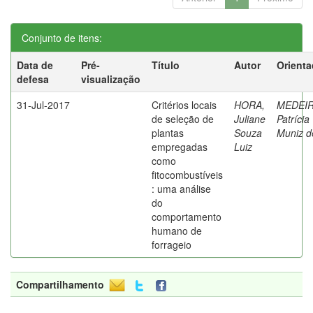
Conjunto de itens:
Data de
Pré-
Título
Autor
Orienta
defesa
visualização
31-Jul-2017
Critérios locais
HORA,
MEDEIR
de seleção de
Juliane
Patrícia
plantas
Souza
Muniz d
empregadas
Luiz
como
fitocombustíveis
: uma análise
do
comportamento
humano de
forrageio
Compartilhamento