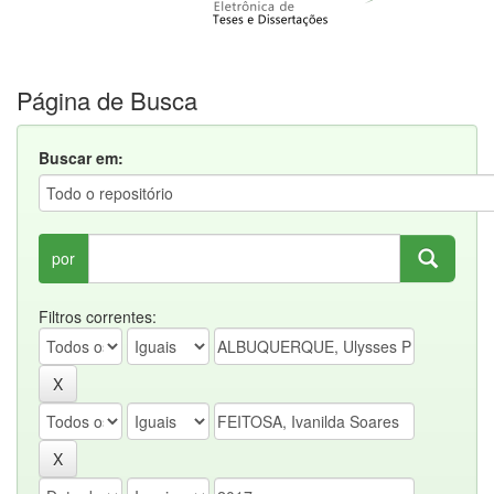
Página de Busca
Buscar em:
por
Filtros correntes: