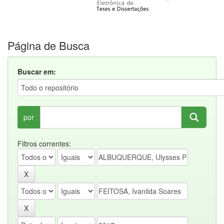
Página de Busca
Buscar em:
por
Filtros correntes: