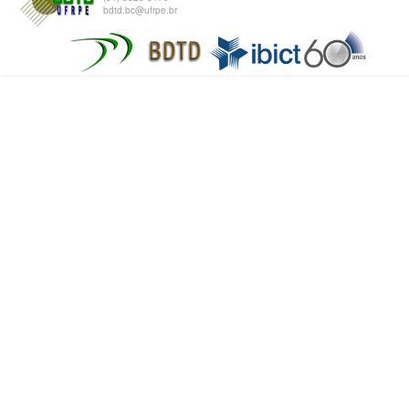
bdtd.bc@ufrpe.br