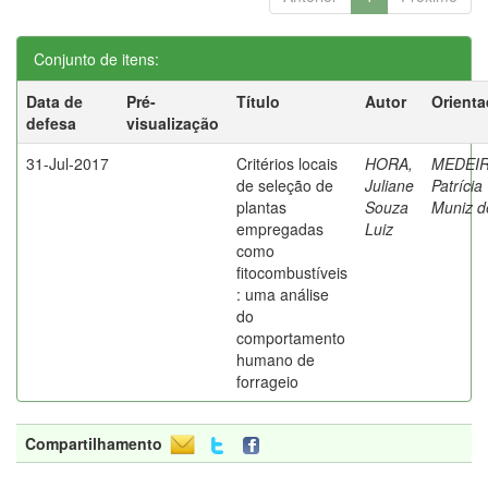
Conjunto de itens:
Data de
Pré-
Título
Autor
Orienta
defesa
visualização
31-Jul-2017
Critérios locais
HORA,
MEDEIR
de seleção de
Juliane
Patrícia
plantas
Souza
Muniz d
empregadas
Luiz
como
fitocombustíveis
: uma análise
do
comportamento
humano de
forrageio
Compartilhamento