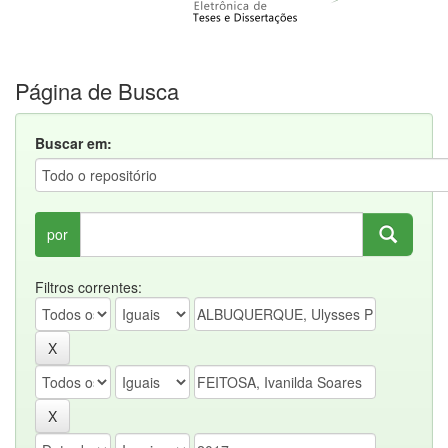
Página de Busca
Buscar em:
por
Filtros correntes: