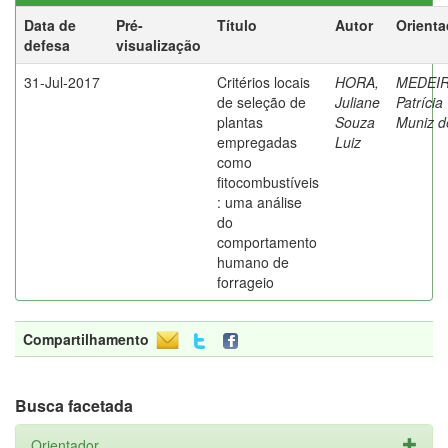
Data de
Pré-
Título
Autor
Orienta
defesa
visualização
31-Jul-2017
Critérios locais
HORA,
MEDEIR
de seleção de
Juliane
Patrícia
plantas
Souza
Muniz d
empregadas
Luiz
como
fitocombustíveis
: uma análise
do
comportamento
humano de
forrageio
Compartilhamento
Busca facetada
Orientador