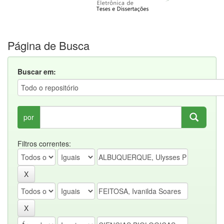
Página de Busca
Buscar em:
por
Filtros correntes: