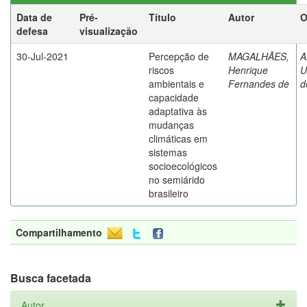
Data de
Pré-
Título
Autor
O
defesa
visualização
30-Jul-2021
Percepção de
MAGALHÃES,
A
riscos
Henrique
U
ambientais e
Fernandes de
d
capacidade
adaptativa às
mudanças
climáticas em
sistemas
socioecológicos
no semiárido
brasileiro
Compartilhamento
Busca facetada
Autor