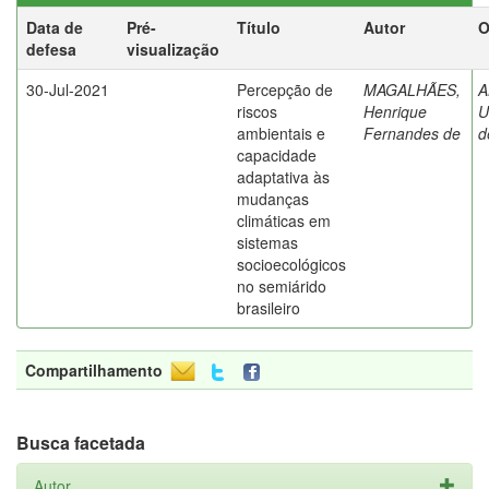
Data de
Pré-
Título
Autor
O
defesa
visualização
30-Jul-2021
Percepção de
MAGALHÃES,
A
riscos
Henrique
U
ambientais e
Fernandes de
d
capacidade
adaptativa às
mudanças
climáticas em
sistemas
socioecológicos
no semiárido
brasileiro
Compartilhamento
Busca facetada
Autor