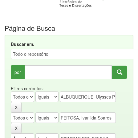
Página de Busca
Buscar em:
por
Filtros correntes: